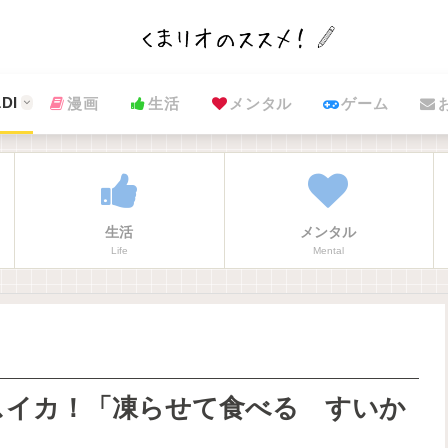
DI
漫画
生活
メンタル
ゲーム
生活
メンタル
Life
Mental
スイカ！「凍らせて食べる すいか