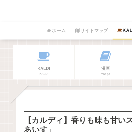
KAL
ホーム
サイトマップ
KALDI
漫画
KALDI
manga
【カルディ】香りも味も甘い
あいす」