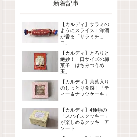
新着記事
【カルディ】サラミの
ようにスライス！洋酒
が香る「サラミチョ
コ」
【カルディ】とろりと
絶妙！一口サイズの梅
菓子「はちみつうめ
玉」
【カルディ】茶葉入り
のしっとり食感！「テ
ィー＆ナッツケーキ」
【カルディ】4種類の
「スパイスクッキー」
が楽しめるクッキーア
ソート