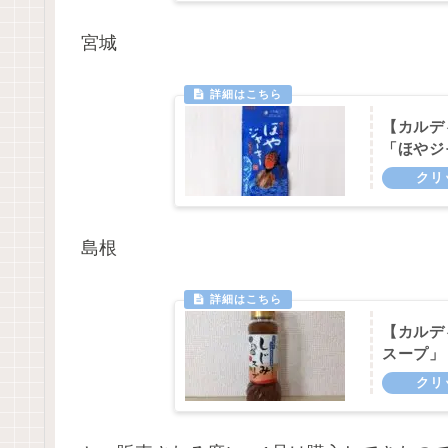
宮城
【カルデ
「ほやジ
島根
【カルデ
スープ」