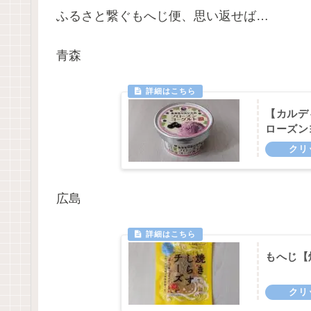
ふるさと繋ぐもへじ便、思い返せば…
青森
【カルデ
ローズン
広島
もへじ【