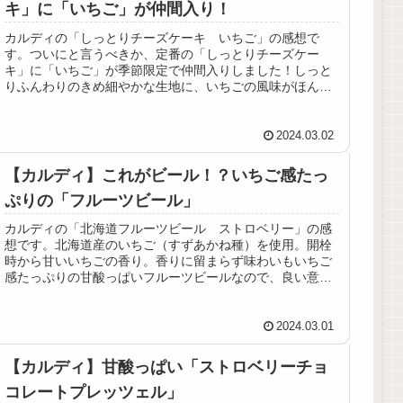
キ」に「いちご」が仲間入り！
カルディの「しっとりチーズケーキ いちご」の感想で
す。ついにと言うべきか、定番の「しっとりチーズケー
キ」に「いちご」が季節限定で仲間入りしました！しっと
りふんわりのきめ細やかな生地に、いちごの風味がほんの
りと寄り添っていて美味しい！
2024.03.02
【カルディ】これがビール！？いちご感たっ
ぷりの「フルーツビール」
カルディの「北海道フルーツビール ストロベリー」の感
想です。北海道産のいちご（すずあかね種）を使用。開栓
時から甘いいちごの香り。香りに留まらず味わいもいちご
感たっぷりの甘酸っぱいフルーツビールなので、良い意味
でビールっぽくなく飲みやすい！
2024.03.01
【カルディ】甘酸っぱい「ストロベリーチョ
コレートプレッツェル」