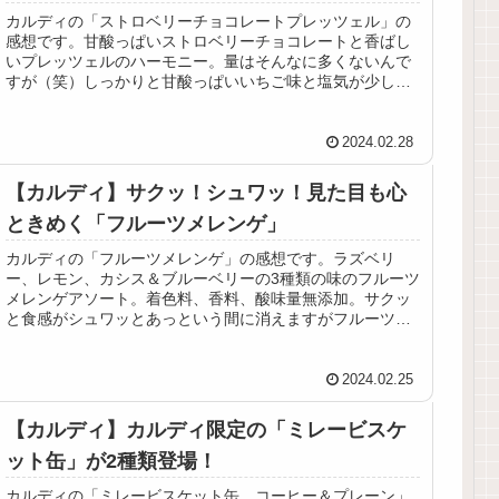
カルディの「ストロベリーチョコレートプレッツェル」の
感想です。甘酸っぱいストロベリーチョコレートと香ばし
いプレッツェルのハーモニー。量はそんなに多くないんで
すが（笑）しっかりと甘酸っぱいいちご味と塩気が少し効
いたプレッツェルでリッチな味。
2024.02.28
【カルディ】サクッ！シュワッ！見た目も心
ときめく「フルーツメレンゲ」
カルディの「フルーツメレンゲ」の感想です。ラズベリ
ー、レモン、カシス＆ブルーベリーの3種類の味のフルーツ
メレンゲアソート。着色料、香料、酸味量無添加。サクッ
と食感がシュワッとあっという間に消えますがフルーツの
香りと甘酸っぱさは残り美味しい！
2024.02.25
【カルディ】カルディ限定の「ミレービスケ
ット缶」が2種類登場！
カルディの「ミレービスケット缶 コーヒー＆プレーン」