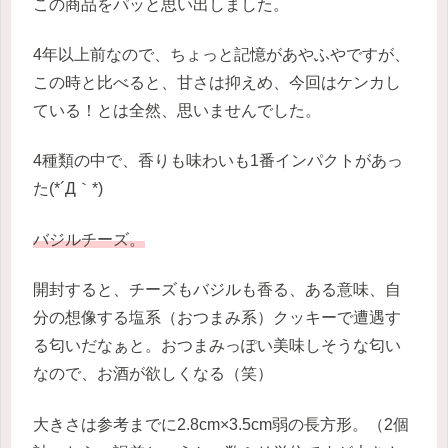
この商品をパッと思い出しました。
4年以上前なので、ちょっと記憶があやふやですが、
この時と比べると、甘さは抑えめ、今回はケンカし
ている！とは全然、思いませんでした。
4種類の中で、香りも味わいも1番インパクトがあっ
た(*´Д｀*)
バジルチーズ。
開封すると、チーズもバジルも香る、ある意味、自
分の想像する塩系（おつまみ系）クッキーで遭遇す
る匂いだなぁと。おつまみっぽい美味しそうな匂い
なので、お酒が欲しくなる（笑）
大きさは参考までに2.8cm×3.5cm弱の長方形。（2個