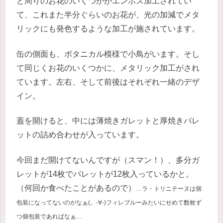
と周りのお花のいくつかがエンボス加工されてい
て、これまた半分ぐらいのお花が、光の加減でメタ
リックにも発色するような加工が施されています。
缶の側面も、ボタニカル模様で小鳥がいます。そし
て同じくお花のいくつかに、メタリック加工がされ
ています。左右、そして前後はそれぞれ一緒のデザ
イン。
蓋を開けると、中には薄焼きガレットと厚焼きパレ
ットの詰め合わせが入っています。
今回まだ開けてないんですが（スマン！）、多分ガ
レットが14枚でパレットが12枚入っているかと。
（何回か食べたことがあるので）
…ラ・トリニテーヌは個
包装になってないのがなぁ(。-∀-)フィレブルーみたいにせめて数枚ず
つ個包装であればなぁ…