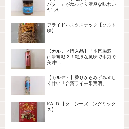
バター」がねっとり濃厚な味わい
だった！
フライドパスタスナック【ソルト
味】
【カルディ購入品】「本気梅酒」
は争奪戦？！濃厚な風味で本気で
美味い！
【カルディ】香りからみずみずし
く甘い「台湾ライチ果実酒」
KALDI【タコシーズニングミック
ス】