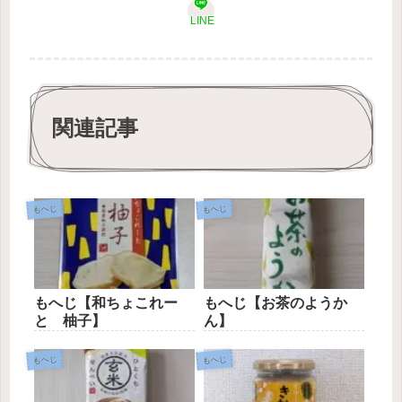
LINE
関連記事
もへじ
もへじ
もへじ【和ちょこれー
もへじ【お茶のようか
と 柚子】
ん】
もへじ
もへじ