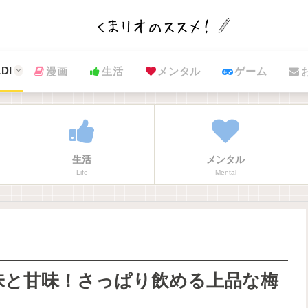
DI
漫画
生活
メンタル
ゲーム
生活
メンタル
Life
Mental
味と甘味！さっぱり飲める上品な梅