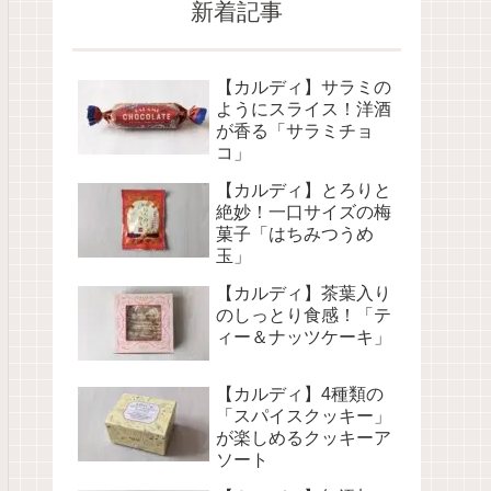
新着記事
【カルディ】サラミの
ようにスライス！洋酒
が香る「サラミチョ
コ」
【カルディ】とろりと
絶妙！一口サイズの梅
菓子「はちみつうめ
玉」
【カルディ】茶葉入り
のしっとり食感！「テ
ィー＆ナッツケーキ」
【カルディ】4種類の
「スパイスクッキー」
が楽しめるクッキーア
ソート