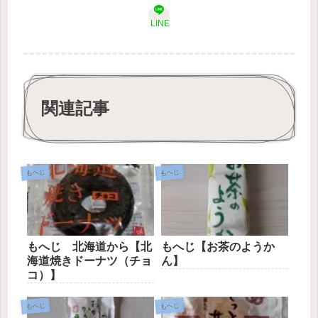
LINE
関連記事
もへじ
もへじ
もへじ 北海道から【北
もへじ【お茶のようか
海道焼きドーナツ（チョ
ん】
コ）】
もへじ
もへじ