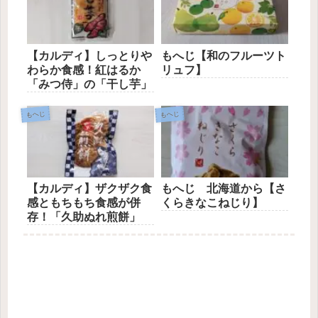
【カルディ】しっとりや
もへじ【和のフルーツト
わらか食感！紅はるか
リュフ】
「みつ侍」の「干し芋」
もへじ
もへじ
【カルディ】ザクザク食
もへじ 北海道から【さ
感ともちもち食感が併
くらきなこねじり】
存！「久助ぬれ煎餅」