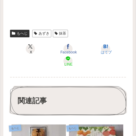
もへじ
あずき
抹茶
X
Facebook
はてブ
LINE
関連記事
もへじ
もへじ