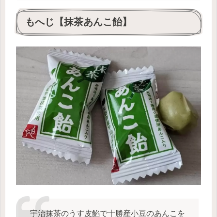
もへじ【抹茶あんこ飴】
宇治抹茶のうす皮餡で十勝産小豆のあんこを