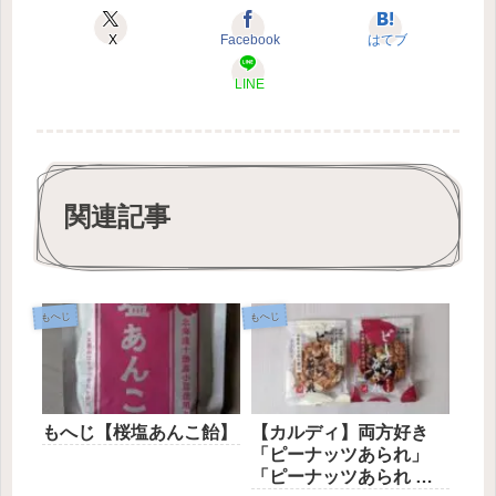
X
Facebook
はてブ
LINE
関連記事
もへじ
もへじ
もへじ【桜塩あんこ飴】
【カルディ】両方好き
「ピーナッツあられ」
「ピーナッツあられ 黒