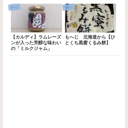
大豆」
もへじ
もへじ
【カルディ】ラムレーズ
もへじ 北海道から【ひ
ンが入った芳醇な味わい
とくち黒蜜くるみ餅】
の「ミルクジャム」