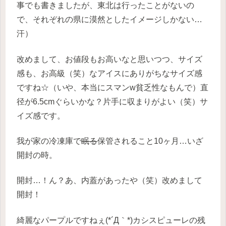
事でも書きましたが、東北は行ったことがないの
で、それぞれの県に漠然としたイメージしかない…
汗）
改めまして、お値段もお高いなと思いつつ、サイズ
感も、お高級（笑）なアイスにありがちなサイズ感
ですね☆（いや、本当にスマンw貧乏性なもんで）直
径が6.5cmぐらいかな？片手に収まりがよい（笑）サ
イズ感です。
我が家の冷凍庫で
眠る
保管されること10ヶ月…いざ
開封の時。
開封…！ん？あ、内蓋があったや（笑）改めまして
開封！
綺麗なパープルですねぇ(*´Д｀*)カシスピューレの残