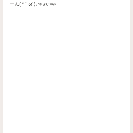
ーん( *｀ω´)
ガチ迷い中w