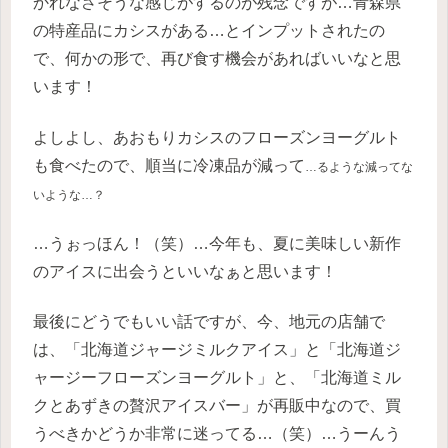
かれなさそうな感じがするのが残念ですが…青森県
の特産品にカシスがある…とインプットされたの
で、何かの形で、再び食す機会があればいいなと思
います！
よしよし、あおもりカシスのフローズンヨーグルト
も食べたので、順当に冷凍品が減って
…るような減ってな
いような…？
…うぉっほん！（笑）…今年も、夏に美味しい新作
のアイスに出会うといいなぁと思います！
最後にどうでもいい話ですが、今、地元の店舗で
は、「北海道ジャージミルクアイス」と「北海道ジ
ャージーフローズンヨーグルト」と、「北海道ミル
クとあずきの贅沢アイスバー」が再販中なので、買
うべきかどうか非常に迷ってる…（笑）…うーんう