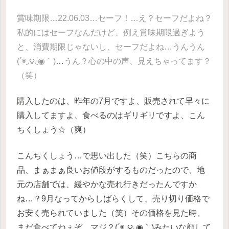
賞味期限…22.06.03…セーフ！…え？セーフだよね？
私的にはセーフなんだけど、例え賞味期限過ぎよう
と、消費期限じゃないし、セーフだよね…うんうん
(΄◉◞౪◟◉｀)
…
うん？心の中の声、見えちゃってます？
（笑）
購入したのは、昨年の7月ですよ、販売されて早々に
購入してますよ、食べるのはギリギリですよ、こん
ちくしょう☆（爽）
こんちくしょう…で思い出した（笑）こちらの商
品、まぁまぁ良いお値段がするものだったので、地
元の店舗では、緩やかな売れ行きだったんですか
ね…？9月なってからしばらくして、売り切り価格で
お安く売られていました（笑）その価格を見た時、
まだ食べてねぇぞ、マジ？(΄◉◞౪◟◉｀)みたいな顔して