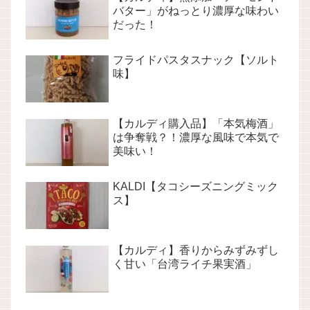
バター」がねっとり濃厚な味わい
だった！
フライドパスタスナック【ソルト
味】
【カルディ購入品】「本気梅酒」
は争奪戦？！濃厚な風味で本気で
美味い！
KALDI【タコシーズニングミック
ス】
【カルディ】香りからみずみずし
く甘い「台湾ライチ果実酒」