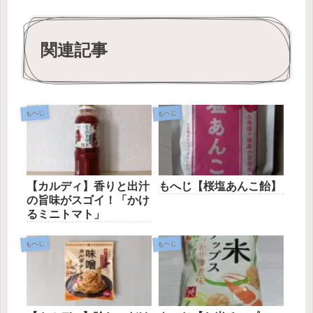
関連記事
もへじ
もへじ
【カルディ】香りと出汁
もへじ【桜塩あんこ飴】
の旨味がスゴイ！「かけ
るミニトマト」
もへじ
もへじ