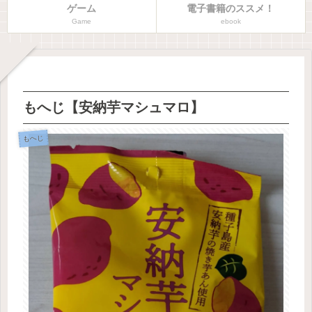
ゲーム
電子書籍のススメ！
Game
ebook
もへじ【安納芋マシュマロ】
もへじ