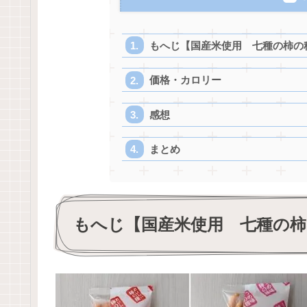
もへじ【国産米使用 七種の柿の
価格・カロリー
感想
まとめ
もへじ【国産米使用 七種の柿