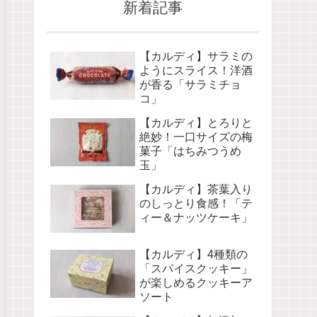
新着記事
【カルディ】サラミの
ようにスライス！洋酒
が香る「サラミチョ
コ」
【カルディ】とろりと
絶妙！一口サイズの梅
菓子「はちみつうめ
玉」
【カルディ】茶葉入り
のしっとり食感！「テ
ィー＆ナッツケーキ」
【カルディ】4種類の
「スパイスクッキー」
が楽しめるクッキーア
ソート