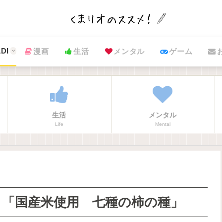
DI
漫画
生活
メンタル
ゲーム
生活
メンタル
Life
Mental
！「国産米使用 七種の柿の種」