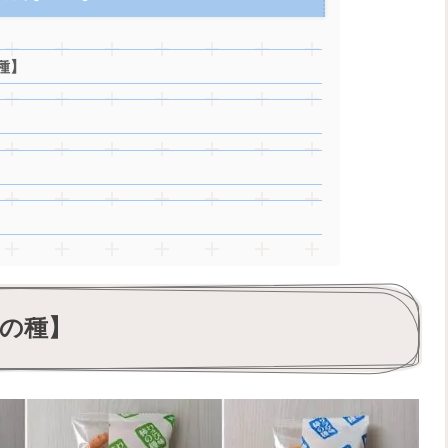
種】
の種】