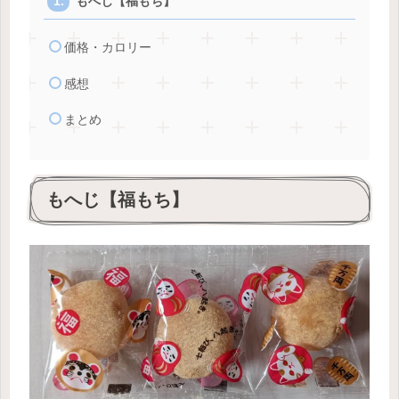
もへじ【福もち】
価格・カロリー
感想
まとめ
もへじ【福もち】