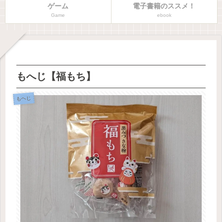
ゲーム
電子書籍のススメ！
Game
ebook
もへじ【福もち】
もへじ