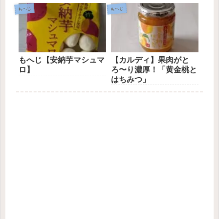
もへじ
もへじ
もへじ【安納芋マシュマ
【カルディ】果肉がと
ロ】
ろ〜り濃厚！「黄金桃と
はちみつ」