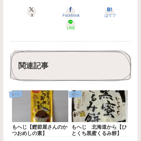
X
Facebook
はてブ
LINE
関連記事
もへじ
もへじ
もへじ【鰹節屋さんのか
もへじ 北海道から【ひ
つおめしの素】
とくち黒蜜くるみ餅】