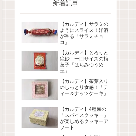
新着記事
【カルディ】サラミの
ようにスライス！洋酒
が香る「サラミチョ
コ」
【カルディ】とろりと
絶妙！一口サイズの梅
菓子「はちみつうめ
玉」
【カルディ】茶葉入り
のしっとり食感！「テ
ィー＆ナッツケーキ」
【カルディ】4種類の
「スパイスクッキー」
が楽しめるクッキーア
ソート