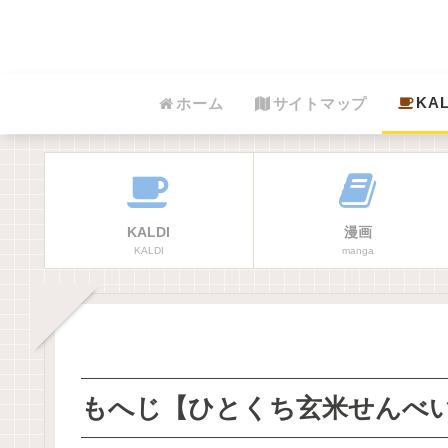
KAL
ホーム
サイトマップ
KALDI
漫画
KALDI
manga
もへじ【ひとくち玄米せんべ