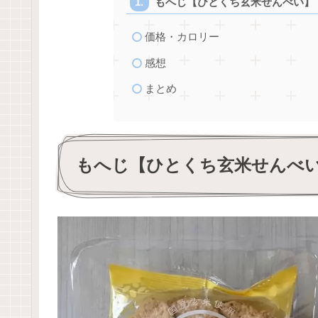
もへじ【ひとくち玄米せんべい】
価格・カロリー
感想
まとめ
もへじ【ひとくち玄米せんべ