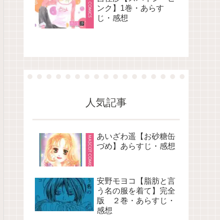
ンク】1巻・あらす
じ・感想
人気記事
あいざわ遥【お砂糖缶
づめ】あらすじ・感想
安野モヨコ【脂肪と言
う名の服を着て】完全
版 ２巻・あらすじ・
感想