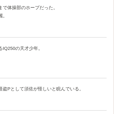
まで体操部のホープだった。
麗。
IQ250の天才少年。
怪盗Pとして須佐が怪しいと睨んでいる。