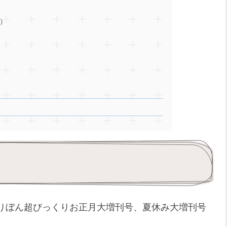
）
年・りぼん超びっくりお正月大増刊号、夏休み大増刊号