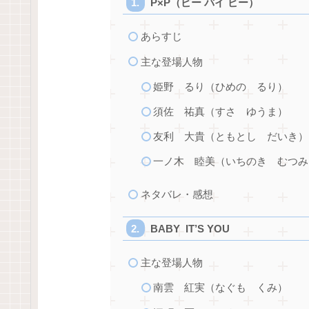
P×P（ピー バイ ピー）
あらすじ
主な登場人物
姫野 るり（ひめの るり）
須佐 祐真（すさ ゆうま）
友利 大貴（ともとし だいき）
一ノ木 睦美（いちのき むつみ
ネタバレ・感想
BABY IT’S YOU
主な登場人物
南雲 紅実（なぐも くみ）