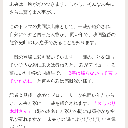
未央は、胸がざわつきます。しかし、そんな未央に
さらに驚く出来事が…
このドラマの共同演出家として、一哉が紹介され、
自分にヘタと言った人物が、
同い年で、映画監督の
熊谷史郎の1人息子であることを知ります。
一哉の登場に彩も驚いています。一哉のことを知っ
ていそうな彩に未央は尋ねると、
彩がデビューする
前にいた中学の同級生で、
「3年は帰らないって言っ
ていたのに」
と何やら彩は感慨深い様子。
記者会見後、改めてプロデュサーから同い年だから
と、未央と彩に、一哉を紹介されます。
「久しぶり
木村さん」
（彩の本名）と彩との間には穏やかな空
気が流れますが、
未央との間にはとげとげしい空気
が（笑）