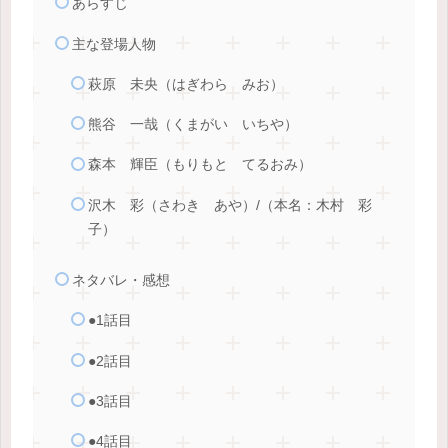
あらすじ
主な登場人物
萩原 未央（はぎわら みお）
熊谷 一哉（くまがい いちや）
森本 輝臣（もりもと てるおみ）
沢木 彩（さわき あや）/（本名：木村 彩
子）
ネタバレ・感想
●1話目
●2話目
●3話目
●4話目