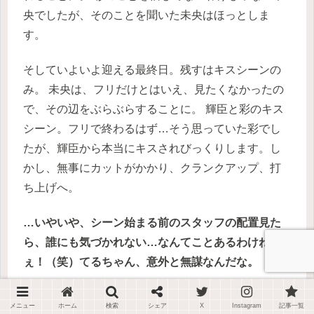
央でしたが、そのことを聞いた未央はほっとしま
す。
そしていよいよ迎える最終日。残すはキスシーンの
み。
未央は、フリだけとはいえ、見たくなかったの
で、その辺をぶらぶらすることに。
輝臣と彩のキス
シーン。フリで終わるはず…そう思っていた彩でし
たが、輝臣から本当にキスされびっくりします。し
かし、無事にカットがかかり、クランクアップ、打
ち上げへ。
…いやいや、シーン始まる前のスタッフの配置見た
ら、誰にも気づかれない…なんてことあるわけね
ぇ！（笑）てるちゃん、意外と無謀なんだな。
打ち上げの最中、一哉は未央に話しかけます。
そこ
メニュー
ホーム
検索
シェア
X
Instagram
記事一覧