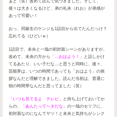
ぁと（笑）改めて読んで気づきました。そして、
後々は大きくなるけど、弟の礼央（れお）が弟感が
あって可愛い！
おっ、同級生のケンジも1話目から出てたんだっけ？
忘れてる（ひどいｗ）
1話目で、未央と一哉の初対面シーンがありますが、
改めて、未央の方から
「…おはよう！」
と話しかけ
てるあたり、いい子だな…と思うと同時に、後々、
芸能界は、いつの時間であっても「おはよう」の挨
拶なんだと理解できました。読んだ当初は、普通に
朝の時間帯なんだと思ってました（笑）
「いつも見てるよ テレビ」
と持ち上げておいてか
らの、
「あんたってヘタだな」
の一哉のセリフに、
初対面なのになんてヤツ！と未央と気持ちがシンク