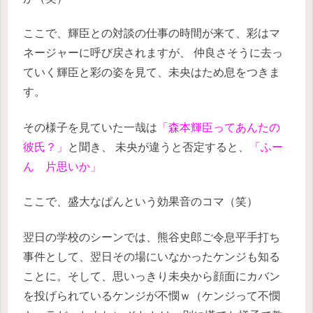
ここで、輝臣との対談の仕事の時間が来て、彩はマ
ネージャーに呼び戻されますが、
仲良さそうに去っ
ていく輝臣と彩の姿を見て、未央はため息をつきま
す。
その様子を見ていた一哉は
「森本輝臣ってあんたの
彼氏？」
と聞き、
未央が違うと否定すると、
「ふー
ん 片思いか」
ここで、盛大なぱんという効果音のコマ（笑）
翌日の学校のシーンでは、熊谷史郎ご令息平手打ち
事件として、翌日その場にいなかったケンジも知る
ことに。そして、思いっきり未央から顔面にカバン
を投げられているケンジが不憫ｗ（ケンジって不憫