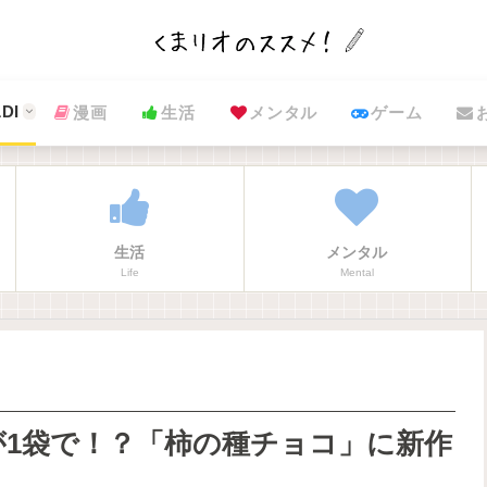
DI
漫画
生活
メンタル
ゲーム
生活
メンタル
Life
Mental
1袋で！？「柿の種チョコ」に新作