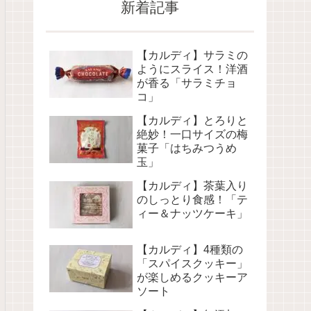
新着記事
【カルディ】サラミの
ようにスライス！洋酒
が香る「サラミチョ
コ」
【カルディ】とろりと
絶妙！一口サイズの梅
菓子「はちみつうめ
玉」
【カルディ】茶葉入り
のしっとり食感！「テ
ィー＆ナッツケーキ」
【カルディ】4種類の
「スパイスクッキー」
が楽しめるクッキーア
ソート