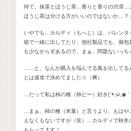
待て。抹茶とほうじ茶…香りと香りの渋滞…
ほうじ茶は分ける方がいいのではないか…？
いやでも…カルディ（もへじ）は、バレンタ
箱で一緒に出してたり、他社製品でも、個包
も少なからずあるので、まぁ、問題ないっち
……と、なんか購入を悩んでる風を出してる
とは速攻で決めてました☆（爽）
…だって私は柿の種（柿ピー）好き(΄◉◞౪◟◉｀
…まぁ、柿の種（米菓）と言うより、もはや
えなくもないですが（笑）…カルディで秋冬
もらってます！