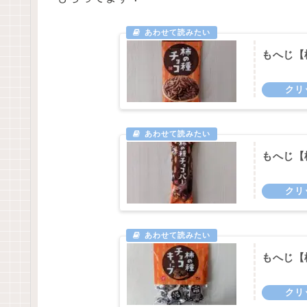
もへじ【
もへじ【
もへじ【