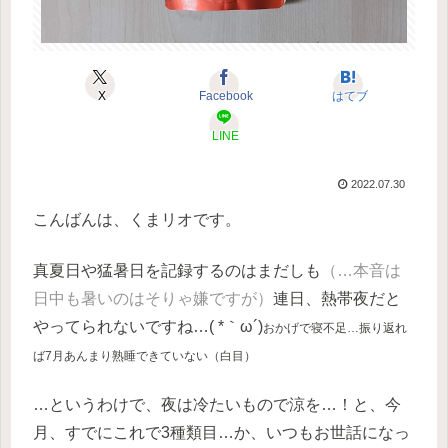
X
Facebook
はてブ
LINE
2022.07.30
こんばんは、くまリオです。
真夏日や猛暑日を記録するのはまだしも
（…本音は
日中も暑いのはそりゃ嫌ですが）
連日、熱帯夜だと
やってられないですね…( *｀ω´)
おかげで寝不足…振り返れ
ば7月あんまり熟睡できていない（白目）
…というわけで、夜は冷たいもので涼を…！と、今
月、すでにこれで3種類目…か、いつもお世話になっ