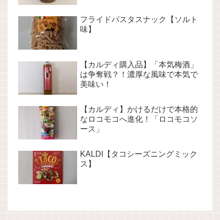
フライドパスタスナック【ソルト
味】
【カルディ購入品】「本気梅酒」
は争奪戦？！濃厚な風味で本気で
美味い！
【カルディ】かけるだけで本格的
なロコモコへ進化！「ロコモコソ
ース」
KALDI【タコシーズニングミック
ス】