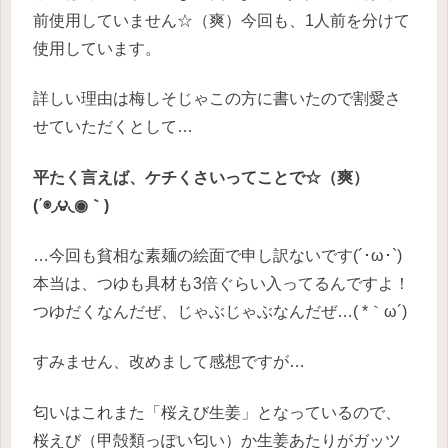
前使用していません☆（爽）今回も、1人前を分けて
使用しています。
詳しい理由は梅しそじゃこの方に書いたので割愛さ
せていただくとして…
平たく言えば、ケチくさいってことで☆（爽）
(΄◉◞౪◟◉｀)
…今回も貧相な素麺の絵面で申し訳ないです(´･ω･`)
本当は、つゆも具材も3倍ぐらい入ってるんですよ！
つゆだくなんだぜ、じゃぶじゃぶなんだぜ…( *｀ω´)
すみません、改めまして感想ですが…
匂いはこれまた「桜えび生姜」となっているので、
桜えび（甲殻類っぽい匂い）か生姜あたりがガッツ