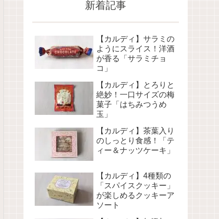
新着記事
【カルディ】サラミの
ようにスライス！洋酒
が香る「サラミチョ
コ」
【カルディ】とろりと
絶妙！一口サイズの梅
菓子「はちみつうめ
玉」
【カルディ】茶葉入り
のしっとり食感！「テ
ィー＆ナッツケーキ」
【カルディ】4種類の
「スパイスクッキー」
が楽しめるクッキーア
ソート