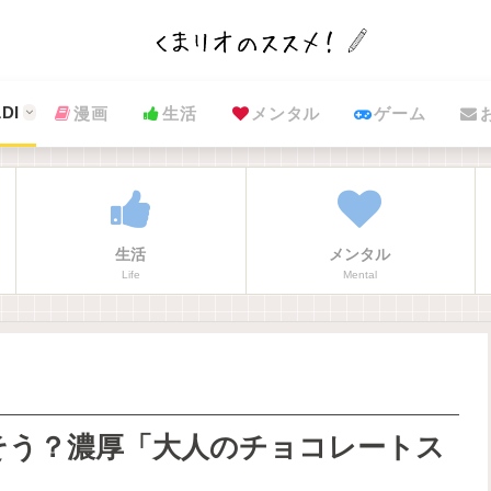
DI
漫画
生活
メンタル
ゲーム
生活
メンタル
Life
Mental
そう？濃厚「大人のチョコレートス