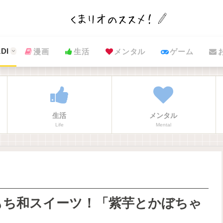
DI
漫画
生活
メンタル
ゲーム
生活
メンタル
Life
Mental
もち和スイーツ！「紫芋とかぼちゃ