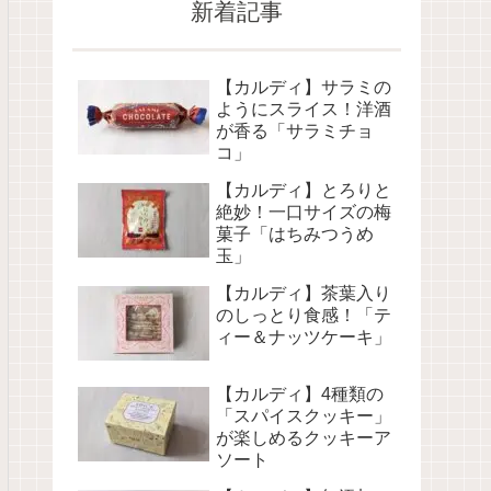
新着記事
【カルディ】サラミの
ようにスライス！洋酒
が香る「サラミチョ
コ」
【カルディ】とろりと
絶妙！一口サイズの梅
菓子「はちみつうめ
玉」
【カルディ】茶葉入り
のしっとり食感！「テ
ィー＆ナッツケーキ」
【カルディ】4種類の
「スパイスクッキー」
が楽しめるクッキーア
ソート