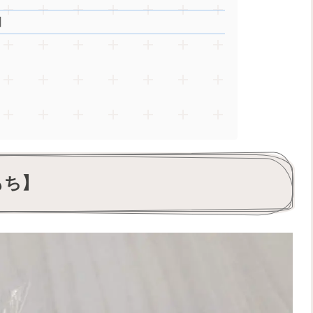
】
もち】