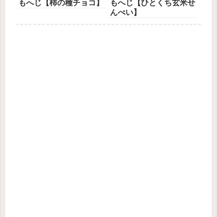
もへじ【柿の種チョコ】
もへじ【ひとくち玄米せ
んべい】