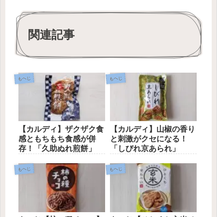
関連記事
もへじ
もへじ
【カルディ】ザクザク食
【カルディ】山椒の香り
感ともちもち食感が併
と刺激がクセになる！
存！「久助ぬれ煎餅」
「しびれ京あられ」
もへじ
もへじ