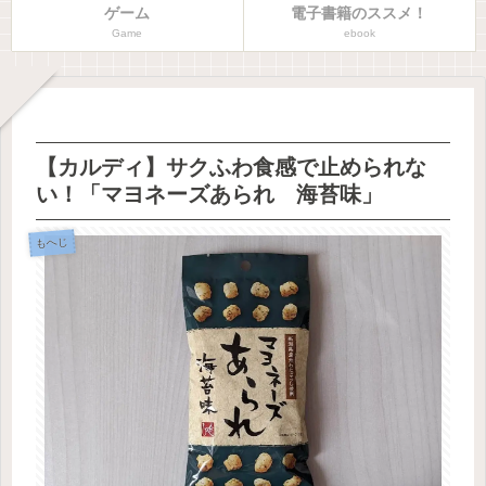
ゲーム
電子書籍のススメ！
Game
ebook
【カルディ】サクふわ食感で止められな
い！「マヨネーズあられ 海苔味」
もへじ