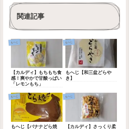
関連記事
もへじ
もへじ
【カルディ】もちもち食
もへじ【和三盆どらや
感！爽やかで甘酸っぱい
き】
「レモンもち」
もへじ
もへじ
もへじ【バナナどら焼
【カルディ】さっくり柔