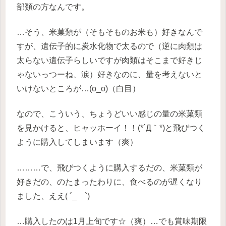
部類の方なんです。
…そう、米菓類が（そもそものお米も）好きなんで
すが、遺伝子的に炭水化物で太るので（逆に肉類は
太らない遺伝子らしいですが肉類はそこまで好きじ
ゃないっつーね、涙）好きなのに、量を考えないと
いけないところが…(o_o)（白目）
なので、こういう、ちょうどいい感じの量の米菓類
を見かけると、ヒャッホーイ！！(*´Д｀*)と飛びつく
ように購入してしまいます（爽）
………で、飛びつくように購入するだの、米菓類が
好きだの、のたまったわりに、食べるのが遅くなり
ました、ええ( ´_ゝ`)
…購入したのは1月上旬です☆（爽）…でも賞味期限