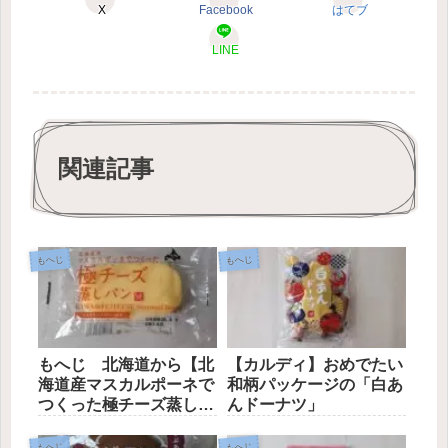
X
Facebook
はてブ
LINE
関連記事
もへじ
もへじ
もへじ 北海道から【北
【カルディ】おめでたい
海道産マスカルポーネで
和柄パッケージの「白あ
つくった極チーズ蒸しパ
んドーナツ」
ン】
もへじ
もへじ