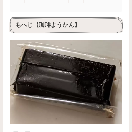
もへじ【珈琲ようかん】