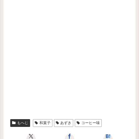
もへじ
和菓子
あずき
コーヒー味