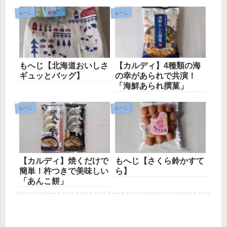
もへじ
もへじ
もへじ【北海道おいしさ
【カルディ】4種類の海
ギュッとバッグ】
の幸があられで共演！
「海鮮あられ撰菓」
もへじ
もへじ
【カルディ】焼くだけで
もへじ【さくら鈴かすて
簡単！杵つきで美味しい
ら】
「あんこ餅」