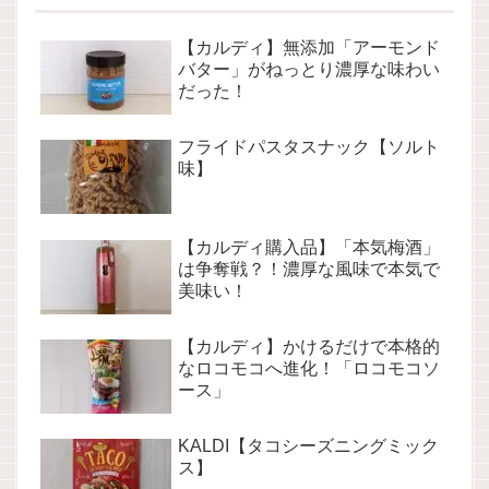
【カルディ】無添加「アーモンド
バター」がねっとり濃厚な味わい
だった！
フライドパスタスナック【ソルト
味】
【カルディ購入品】「本気梅酒」
は争奪戦？！濃厚な風味で本気で
美味い！
【カルディ】かけるだけで本格的
なロコモコへ進化！「ロコモコソ
ース」
KALDI【タコシーズニングミック
ス】