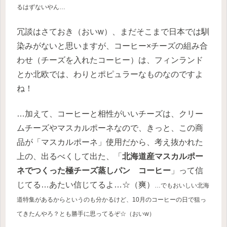
るはずないやん…
冗談はさておき（おいw）、まだそこまで日本では馴
染みがないと思いますが、コーヒー×チーズの組み合
わせ（チーズを入れたコーヒー）は、フィンランド
とか北欧では、わりとポピュラーなものなのですよ
ね！
…加えて、コーヒーと相性がいいチーズは、クリー
ムチーズやマスカルポーネなので、きっと、この商
品が「マスカルポーネ」使用だから、考え抜かれた
上の、出るべくして出た、「
北海道産マスカルポー
ネでつくった極チーズ蒸しパン コーヒー
」って信
じてる…あたい信じてるよ…☆（爽）
…でもおいしい北海
道特集があるからというのも分かるけど、10月のコーヒーの日で狙っ
てきたんやろ？とも勝手に思ってるぞ☆（おいw）