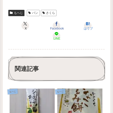
もへじ
パン
さくら
X
Facebook
はてブ
LINE
関連記事
もへじ
もへじ