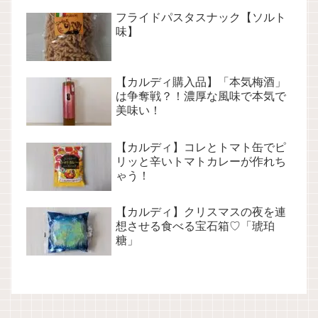
フライドパスタスナック【ソルト
味】
【カルディ購入品】「本気梅酒」
は争奪戦？！濃厚な風味で本気で
美味い！
【カルディ】コレとトマト缶でピ
リッと辛いトマトカレーが作れち
ゃう！
【カルディ】クリスマスの夜を連
想させる食べる宝石箱♡「琥珀
糖」