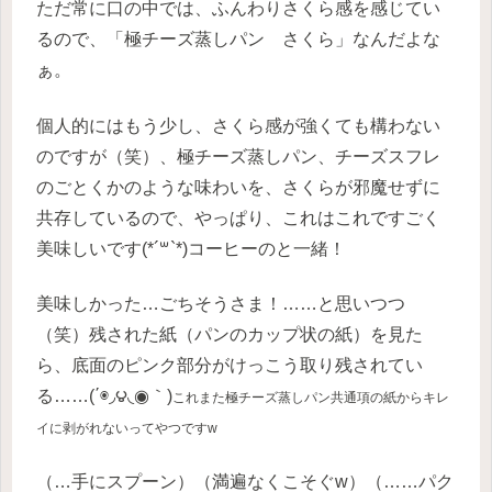
ただ常に口の中では、ふんわりさくら感を感じてい
るので、「極チーズ蒸しパン さくら」なんだよな
ぁ。
個人的にはもう少し、さくら感が強くても構わない
のですが（笑）、極チーズ蒸しパン、チーズスフレ
のごとくかのような味わいを、さくらが邪魔せずに
共存しているので、やっぱり、これはこれですごく
美味しいです(*´꒳`*)コーヒーのと一緒！
美味しかった…ごちそうさま！……と思いつつ
（笑）残された紙（パンのカップ状の紙）を見た
ら、底面のピンク部分がけっこう取り残されてい
る……(΄◉◞౪◟◉｀)
これまた極チーズ蒸しパン共通項の紙からキレ
イに剥がれないってやつですw
（…手にスプーン）（満遍なくこそぐw）（……パク