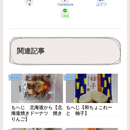
X
Facebook
はてブ
LINE
関連記事
もへじ
もへじ
もへじ 北海道から【北
もへじ【和ちょこれー
海道焼きドーナツ 焼き
と 柚子】
りんご】