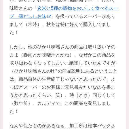
が、遡ること数年前、私の行動範囲で唯一、ひかり
味噌さんの「
玄米と5種の穀物をおいしく食べるスー
プ 鶏だししお味
」を扱っているスーパーがあり
まして（常時）、秋冬は特に好んで購入してまし
た！
しかし、他のひかり味噌さんの商品は取り扱いその
まま（春雨とか味噌汁とかね）、なぜかこの商品を
取り扱わなくなってしまい…絶望していたんですが
（ひかり味噌さんのHPの商品説明にあるということ
は、商品自体の生産終了じゃないと思ったので、よ
っぽどスーパーのお客様ご意見書みたいなのを書こ
うかと思ったくらい、笑）、時（とき）同じくして
（数年前）、カルディで、この商品を発見しまし
た！
なんや似たものがあるなぁ…加工所は松本パックさ