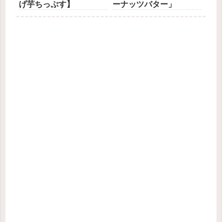
げ芋ちっぷす】
ーナッツバター」