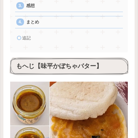
感想
まとめ
追記
もへじ【味平かぼちゃバター】