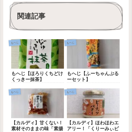
関連記事
もへじ
もへじ
もへじ【ほろりくちどけ
もへじ【ふーちゃんぷる
くっきー抹茶】
ーセット】
もへじ
もへじ
【カルディ】甘くない！
【カルディ】ほわほわエ
素材そのままの味「素揚
アリー！「くりーみぃピ