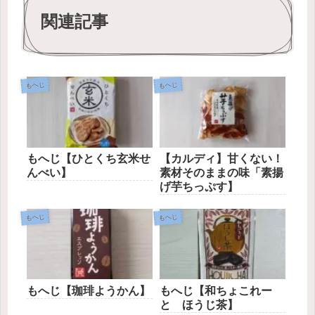
関連記事
もへじ
もへじ
もへじ【ひとくち玄米せ
【カルディ】甘くない！
んべい】
素材そのままの味「素揚
げ芋ちっぷす】
もへじ
もへじ
もへじ【珈琲ようかん】
もへじ【和ちょこれー
と ほうじ茶】