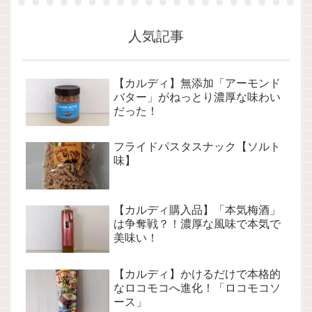
人気記事
【カルディ】無添加「アーモンド
バター」がねっとり濃厚な味わい
だった！
フライドパスタスナック【ソルト
味】
【カルディ購入品】「本気梅酒」
は争奪戦？！濃厚な風味で本気で
美味い！
【カルディ】かけるだけで本格的
なロコモコへ進化！「ロコモコソ
ース」