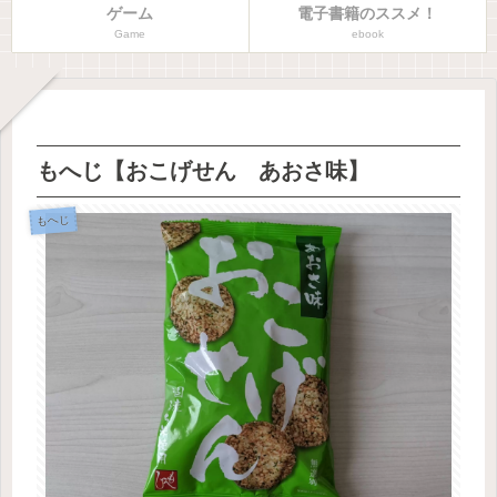
ゲーム
電子書籍のススメ！
Game
ebook
もへじ【おこげせん あおさ味】
もへじ