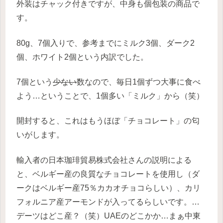
外装はチャック付きですが、中身も個包装の商品で
す。
80g、7個入りで、参考までにミルク3個、ダーク2
個、ホワイト2個という内訳でした。
7個という
少ない
数なので、毎日1個ずつ大事に食べ
よう…ということで、1個多い「ミルク」から（笑）
開封すると、これはもうほぼ「チョコレート」の匂
いがします。
輸入者の日本珈琲貿易株式会社さんの説明による
と、ベルギー産の良質なチョコレートを使用し（ダ
ークはベルギー産75％カカオチョコらしい）、カリ
フォルニア産アーモンドが入ってるらしいです。…
デーツはどこ産？（笑）UAEのどこかか…まぁ中東