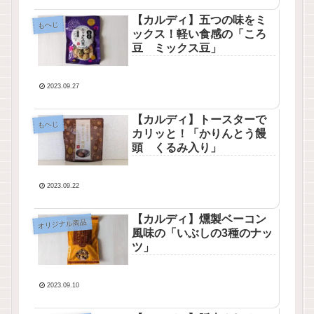
【カルディ】五つの味をミ
もへじ
ックス！軽い食感の「ころ
豆 ミックス豆」
2023.09.27
【カルディ】トースターで
もへじ
カリッと！「かりんとう饅
頭 くるみ入り」
2023.09.22
【カルディ】燻製ベーコン
オリジナル商品
風味の「いぶしの3種のナッ
ツ」
2023.09.10