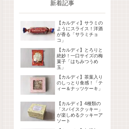
新着記事
【カルディ】サラミの
ようにスライス！洋酒
が香る「サラミチョ
コ」
【カルディ】とろりと
絶妙！一口サイズの梅
菓子「はちみつうめ
玉」
【カルディ】茶葉入り
のしっとり食感！「テ
ィー＆ナッツケーキ」
【カルディ】4種類の
「スパイスクッキー」
が楽しめるクッキーア
ソート