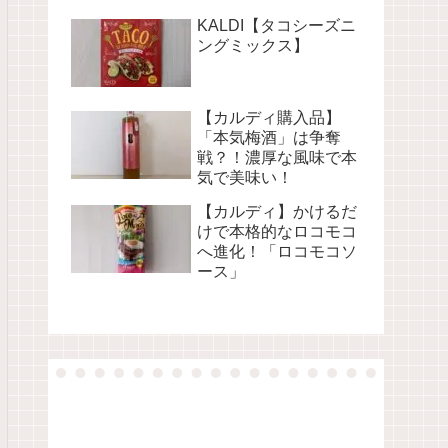
KALDI【タコシーズニ
ングミックス】
【カルディ購入品】
「本気梅酒」は争奪
戦？！濃厚な風味で本
気で美味い！
【カルディ】かけるだ
けで本格的なロコモコ
へ進化！「ロコモコソ
ース」