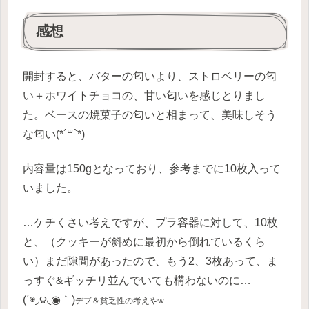
感想
開封すると、バターの匂いより、ストロベリーの匂
い＋ホワイトチョコの、甘い匂いを感じとりまし
た。ベースの焼菓子の匂いと相まって、美味しそう
な匂い(*´꒳`*)
内容量は150gとなっており、参考までに10枚入って
いました。
…ケチくさい考えですが、プラ容器に対して、10枚
と、（クッキーが斜めに最初から倒れているくら
い）まだ隙間があったので、もう2、3枚あって、ま
っすぐ&ギッチリ並んでいても構わないのに…
(΄◉◞౪◟◉｀)
デブ
＆
貧乏性
の考えやw