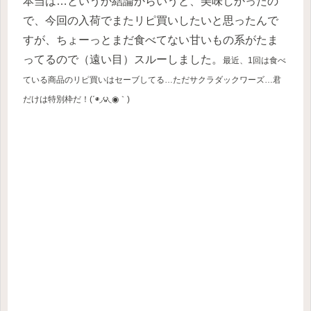
本当は…というか結論からいうと、美味しかったの
で、今回の入荷でまたリピ買いしたいと思ったんで
すが、ちょーっとまだ食べてない甘いもの系がたま
ってるので（遠い目）スルーしました。
最近、1回は食べ
ている商品のリピ買いはセーブしてる…ただサクラダックワーズ…君
だけは特別枠だ！(΄◉◞౪◟◉｀)