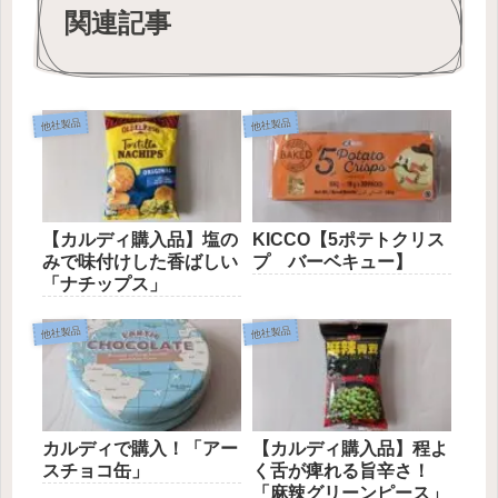
関連記事
他社製品
他社製品
【カルディ購入品】塩の
KICCO【5ポテトクリス
みで味付けした香ばしい
プ バーベキュー】
「ナチップス」
他社製品
他社製品
カルディで購入！「アー
【カルディ購入品】程よ
スチョコ缶」
く舌が痺れる旨辛さ！
「麻辣グリーンピース」