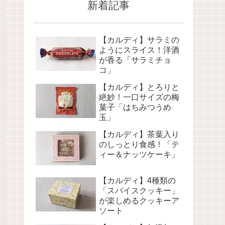
新着記事
【カルディ】サラミの
ようにスライス！洋酒
が香る「サラミチョ
コ」
【カルディ】とろりと
絶妙！一口サイズの梅
菓子「はちみつうめ
玉」
【カルディ】茶葉入り
のしっとり食感！「テ
ィー＆ナッツケーキ」
【カルディ】4種類の
「スパイスクッキー」
が楽しめるクッキーア
ソート