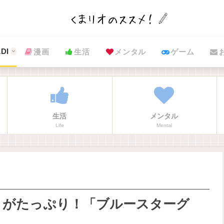
DI
漫画
生活
メンタル
ゲーム
生活
メンタル
Life
Mental
ミがたっぷり！「ブルースターグ