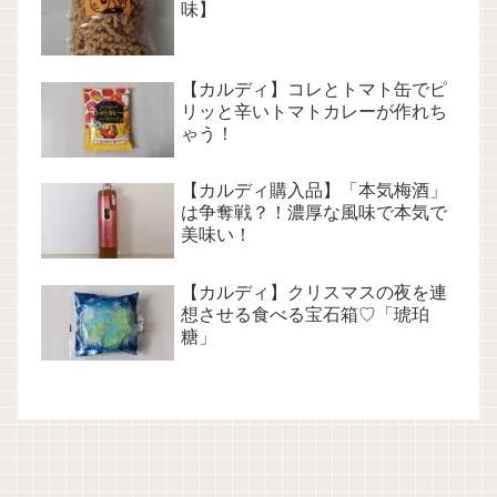
味】
【カルディ】コレとトマト缶でピ
リッと辛いトマトカレーが作れち
ゃう！
【カルディ購入品】「本気梅酒」
は争奪戦？！濃厚な風味で本気で
美味い！
【カルディ】クリスマスの夜を連
想させる食べる宝石箱♡「琥珀
糖」