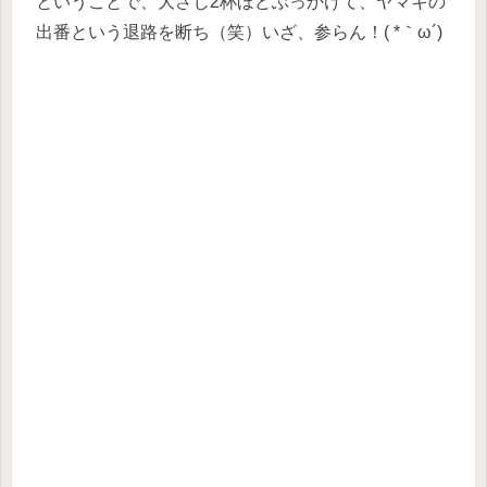
ということで、大さじ2杯ほどぶっかけて、ヤマキの
出番という退路を断ち（笑）いざ、参らん！( *｀ω´)