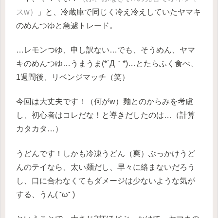
スw）
」と、冷蔵庫で同じく冷え冷えしていたヤマキ
のめんつゆと急遽トレード。
…レモンつゆ、申し訳ない…でも、そうめん、ヤマ
キのめんつゆ…うまうま(*´Д｀*)…とたらふく食べ、
1週間後、リベンジマッチ（笑）
今回は大丈夫です！（何がw）麺とのからみを考慮
し、初心者はコレだな！と導きだしたのは…（計算
カタカタ…）
うどんです！しかも冷凍うどん（爽）ぶっかけうど
んのテイなら、太い麺だし、早々に絡まないだろう
し、口に合わなくてもダメージは少ないような気が
する、うん( ˘ω˘ )