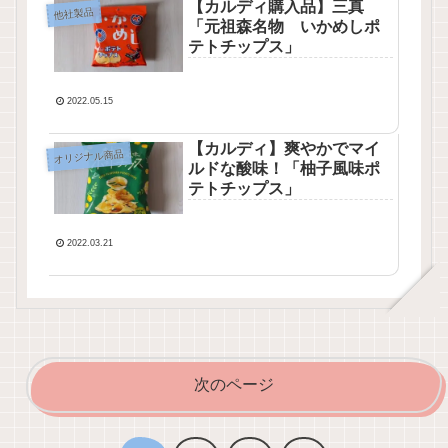
【カルディ購入品】三真
他社製品
「元祖森名物 いかめしポ
テトチップス」
2022.05.15
【カルディ】爽やかでマイ
オリジナル商品
ルドな酸味！「柚子風味ポ
テトチップス」
2022.03.21
次のページ