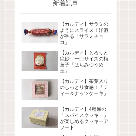
新着記事
【カルディ】サラミの
ようにスライス！洋酒
が香る「サラミチョ
コ」
【カルディ】とろりと
絶妙！一口サイズの梅
菓子「はちみつうめ
玉」
【カルディ】茶葉入り
のしっとり食感！「テ
ィー＆ナッツケーキ」
【カルディ】4種類の
「スパイスクッキー」
が楽しめるクッキーア
ソート