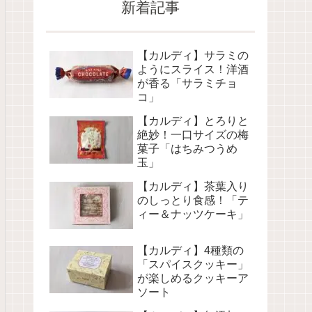
新着記事
【カルディ】サラミの
ようにスライス！洋酒
が香る「サラミチョ
コ」
【カルディ】とろりと
絶妙！一口サイズの梅
菓子「はちみつうめ
玉」
【カルディ】茶葉入り
のしっとり食感！「テ
ィー＆ナッツケーキ」
【カルディ】4種類の
「スパイスクッキー」
が楽しめるクッキーア
ソート