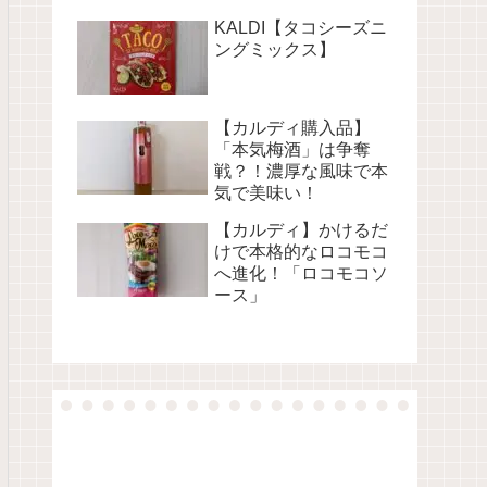
KALDI【タコシーズニ
ングミックス】
【カルディ購入品】
「本気梅酒」は争奪
戦？！濃厚な風味で本
気で美味い！
【カルディ】かけるだ
けで本格的なロコモコ
へ進化！「ロコモコソ
ース」