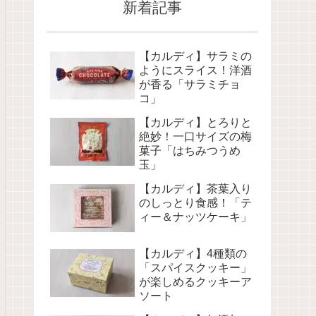
新着記事
【カルディ】サラミの
ようにスライス！洋酒
が香る「サラミチョ
コ」
【カルディ】とろりと
絶妙！一口サイズの梅
菓子「はちみつうめ
玉」
【カルディ】茶葉入り
のしっとり食感！「テ
ィー＆ナッツケーキ」
【カルディ】4種類の
「スパイスクッキー」
が楽しめるクッキーア
ソート