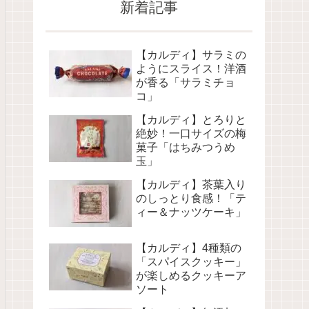
新着記事
【カルディ】サラミの
ようにスライス！洋酒
が香る「サラミチョ
コ」
【カルディ】とろりと
絶妙！一口サイズの梅
菓子「はちみつうめ
玉」
【カルディ】茶葉入り
のしっとり食感！「テ
ィー＆ナッツケーキ」
【カルディ】4種類の
「スパイスクッキー」
が楽しめるクッキーア
ソート