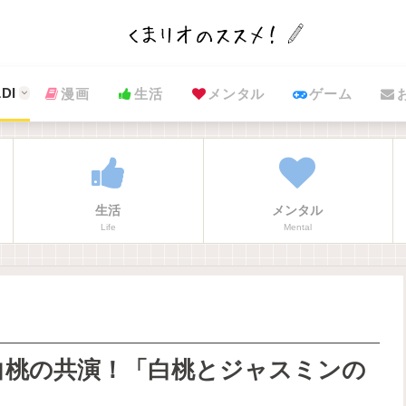
DI
漫画
生活
メンタル
ゲーム
生活
メンタル
Life
Mental
白桃の共演！「白桃とジャスミンの