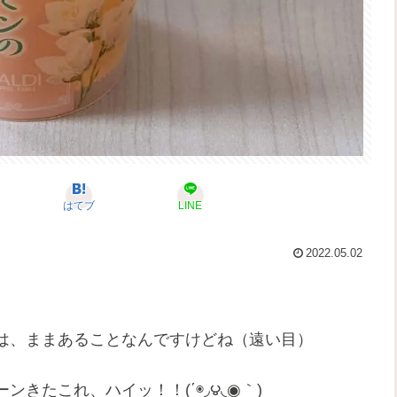
はてブ
LINE
2022.05.02
は、ままあることなんですけどね（遠い目）
きたこれ、ハイッ！！(΄◉◞౪◟◉｀)