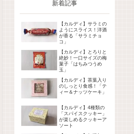
新着記事
【カルディ】サラミの
ようにスライス！洋酒
が香る「サラミチョ
コ」
【カルディ】とろりと
絶妙！一口サイズの梅
菓子「はちみつうめ
玉」
【カルディ】茶葉入り
のしっとり食感！「テ
ィー＆ナッツケーキ」
【カルディ】4種類の
「スパイスクッキー」
が楽しめるクッキーア
ソート