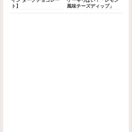
イン ダークチョコレー
ケーキっぽい！「レモン
ト】
風味チーズディップ」