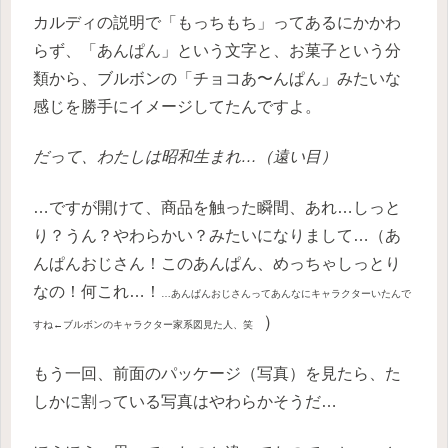
カルディの説明で「もっちもち」ってあるにかかわ
らず、「あんぱん」という文字と、お菓子という分
類から、ブルボンの「チョコあ〜んぱん」みたいな
感じを勝手にイメージしてたんですよ。
だって、わたしは昭和生まれ…（遠い目）
…ですが開けて、商品を触った瞬間、あれ…しっと
り？うん？やわらかい？みたいになりまして…（あ
んぱんおじさん！このあんぱん、めっちゃしっとり
なの！何これ…！
…あんぱんおじさんってあんなにキャラクターいたんで
）
すね←ブルボンのキャラクター家系図見た人、笑
もう一回、前面のパッケージ（写真）を見たら、た
しかに割っている写真はやわらかそうだ…