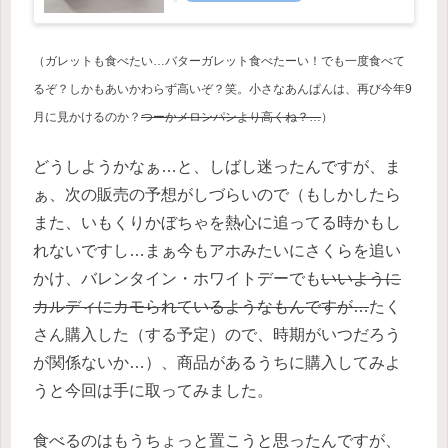
（ガレットも食べたい…バターガレット食べたーい！でも一度食べて
るぞ？しかもあいかわらず高いぞ？笑。小さなあんぱんは、再び今年9
月に見かけるのか？
つーかメロンパンより高くね？…
）
どうしようかなぁ…と、しばし迷ったんですが、ま
ぁ、次の販売の予想がしづらいので（もしかしたら
また、いもくりかぼちゃを熱心に追ってる時かもし
れないですし…まぁ今もアホみたいにさくらを追い
かけ、バレンタイン・ホワイトデーでも
いいように
カルディにカモられているようなもんですが…
たく
さん購入した（する予定）ので、時期がいつだろう
が関係ないか…）、商品があるうちに購入してみよ
うと今回は手に取ってみました。
食べるのはもうちょっと置こうと思ったんですが、