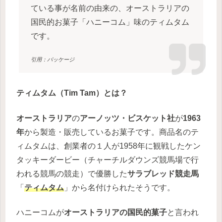
ている事が名前の由来の、オーストラリアの
国民的お菓子「ハニーコム」味のティムタム
です。
引用：パッケージ
ティムタム（Tim Tam）とは？
オーストラリア
の
アーノッツ・ビスケット社
が
1963
年
から製造・販売しているお菓子です。
商品名のテ
ィムタムは、創業者の１人が1958年に観戦したケン
タッキーダービー（チャーチルダウンズ競馬場で行
われる競馬の競走）で優勝した
サラブレッド競走馬
「
ティムタム
」から名付けられたそうです。
ハニーコムが
オーストラリアの国民的菓子
と言われ