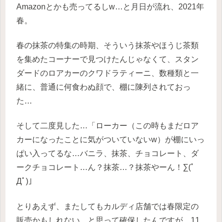
Amazonとかも売ってるしw…と月日が流れ、2021年
春。
春の抹茶の特集の時期、そういう抹茶やほうじ茶類
を集めたコーナーで見つけたんじゃなくて、スタン
ダードのロアカーのクワドラティーニ、数種類と一
緒に、普通に何食わぬ顔で、棚に陳列されておっ
た…
そして二度見した…「ローカー（この時もまだロア
カーになったことに気がついていないw）が棚にいっ
ぱい入ってるな…バニラ、抹茶、チョコレート、ダ
ークチョコレート…ん？抹茶…？抹茶やーん！∑(ﾟ
Дﾟ)」
とりあえず、またしてもカルディ店舗では春限定の
販売かもしれない、と思って確保したんですが、11