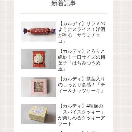
新着記事
【カルディ】サラミの
ようにスライス！洋酒
が香る「サラミチョ
コ」
【カルディ】とろりと
絶妙！一口サイズの梅
菓子「はちみつうめ
玉」
【カルディ】茶葉入り
のしっとり食感！「テ
ィー＆ナッツケーキ」
【カルディ】4種類の
「スパイスクッキー」
が楽しめるクッキーア
ソート